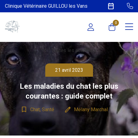
date_range
Clinique Vétérinaire GUILLOU les Vans
0
chevron_left
Toutes les actualités
21 avril 2023
Les maladies du chat les plus
courantes : guide complet
bookmark_border
edit
Chat, Santé
Mélany Marchal