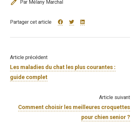
edit
Par Mélany Marchal
Partager cet article
Article précédent
Les maladies du chat les plus courantes :
guide complet
Article suivant
Comment choisir les meilleures croquettes
pour chien senior ?