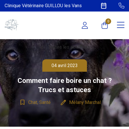
date_range
Clinique Vétérinaire GUILLOU les Vans
0
chevron_left
Toutes les actualités
04 avril 2023
Comment faire boire un chat ?
Trucs et astuces
bookmark_border
edit
Chat, Santé
Mélany Marchal