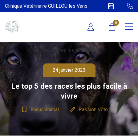
date_range
Clinique Vétérinaire GUILLOU les Vans
0
chevron_left
Toutes les actualités
24 janvier 2023
Le top 5 des races les plus facile à
vivre
bookmark_border
edit
Focus animal
Passion Véto