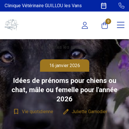
date_range
Clinique Vétérinaire GUILLOU les Vans
0
chevron_left
Toutes les actualités
16 janvier 2026
Idées de prénoms pour chiens ou
chat, mâle ou femelle pour l'année
2026
bookmark_border
edit
Vie quotidienne
Juliette Garnodier