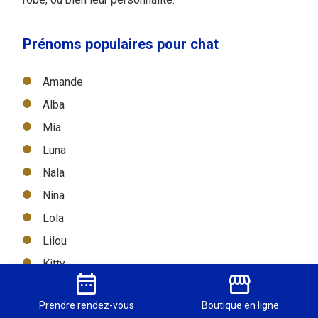
Prénoms populaires pour chat
Amande
Alba
Mia
Luna
Nala
Nina
Lola
Lilou
Kitty
date_range
storefront
Bella
Prendre
rendez-vous
Boutique
en ligne
Maya