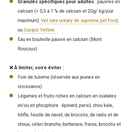
Granulés spécifiques pour adultes
: pauvres en
calcium (< 0,5 à 1 % de calcium et 20g/ kg/jour
maximum).
Vet care urinary de supreme pet food
,
ou
Cunipic Vetline.
Eau en bouteille pauvre en calcium (Mont
Roucous).
❌ À limiter, voire éviter :
Foin de luzerne (réservée aux jeunes en
croissance).
Légumes et fruits riches en calcium en oxalates
et/ou en phosphore : épinard, persil, chou kale,
trèfle, feuille de navet, de brocolis, de radis et de
choux, céleri branche, betterave, fraise, brocolis et