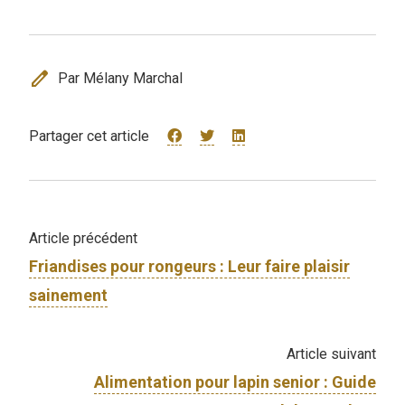
edit
Par Mélany Marchal
Partager cet article
Article précédent
Friandises pour rongeurs : Leur faire plaisir
sainement
Article suivant
Alimentation pour lapin senior : Guide