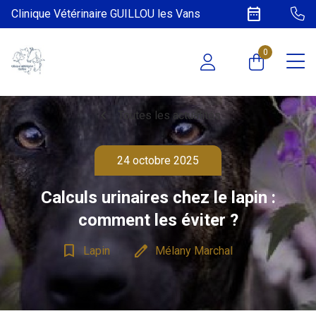
date_range
Clinique Vétérinaire GUILLOU les Vans
0
chevron_left
Toutes les actualités
24 octobre 2025
Calculs urinaires chez le lapin :
comment les éviter ?
bookmark_border
edit
Lapin
Mélany Marchal