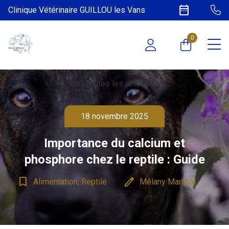
date_range
Clinique Vétérinaire GUILLOU les Vans
0
chevron_left
Toutes les actualités
18 novembre 2025
Importance du calcium et
phosphore chez le reptile : Guide
bookmark_border
edit
Alimentation, Reptile
Mélany Marchal