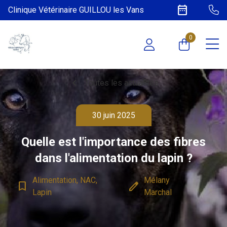
date_range
Clinique Vétérinaire GUILLOU les Vans
0
chevron_left
Toutes les actualités
30 juin 2025
Quelle est l'importance des fibres
dans l'alimentation du lapin ?
Alimentation, NAC,
Mélany
bookmark_border
edit
Lapin
Marchal