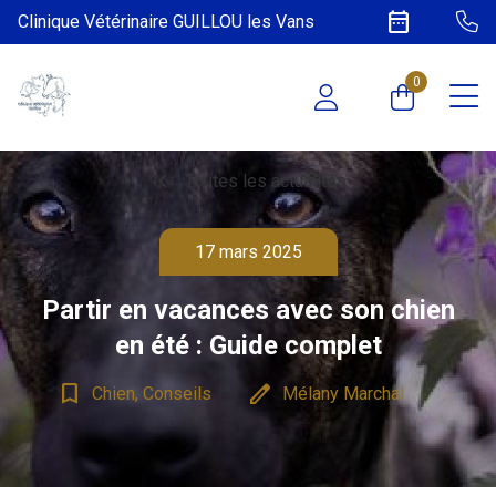
date_range
Clinique Vétérinaire GUILLOU les Vans
0
chevron_left
Toutes les actualités
17 mars 2025
Partir en vacances avec son chien
en été : Guide complet
bookmark_border
edit
Chien, Conseils
Mélany Marchal