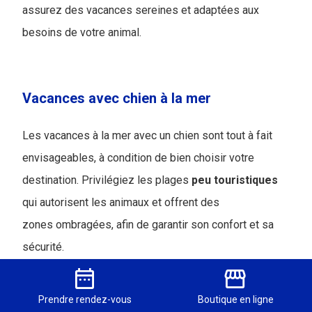
assurez des vacances sereines et adaptées aux
besoins de votre animal.
Vacances avec chien à la mer
Les vacances à la mer avec un chien sont tout à fait
envisageables, à condition de bien choisir votre
destination. Privilégiez les plages
peu
touristiques
qui autorisent les animaux et offrent des
zones ombragées, afin de garantir son confort et sa
sécurité.
Si vous aimez passer de longues heures au soleil,
date_range
storefront
gardez à l’esprit que votre chien pourrait souffrir de
Prendre
rendez-vous
Boutique
en ligne