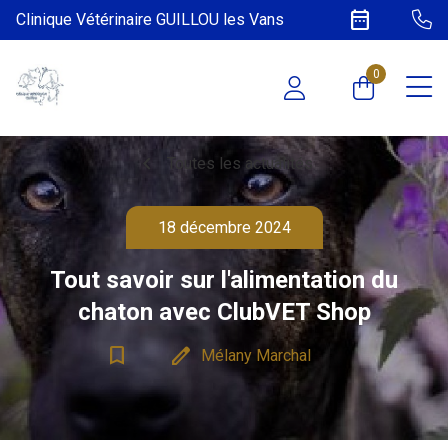
date_range
Clinique Vétérinaire GUILLOU les Vans
0
chevron_left
Toutes les actualités
18 décembre 2024
Tout savoir sur l'​alimentation du
chaton avec ClubVET Shop
bookmark_border
edit
Mélany Marchal