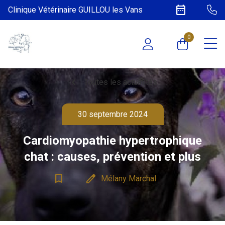
date_range
Clinique Vétérinaire GUILLOU les Vans
0
chevron_left
Toutes les actualités
30 septembre 2024
Cardiomyopathie hypertrophique
chat : causes, prévention et plus
bookmark_border
edit
Mélany Marchal