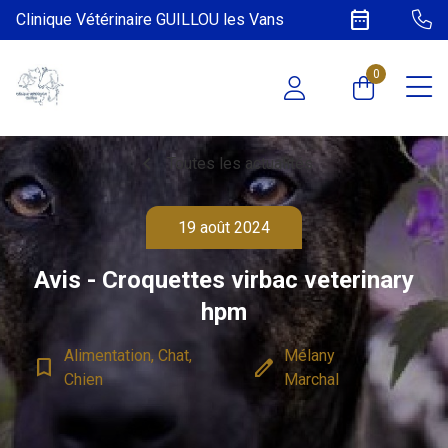
date_range
Clinique Vétérinaire GUILLOU les Vans
0
chevron_left
Toutes les actualités
19 août 2024
Avis - Croquettes virbac veterinary
hpm
Alimentation, Chat,
Mélany
bookmark_border
edit
Chien
Marchal