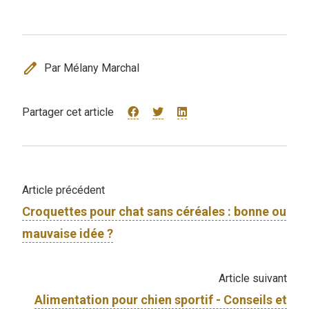
edit
Par Mélany Marchal
Partager cet article
Article précédent
Croquettes pour chat sans céréales : bonne ou
mauvaise idée ?
Article suivant
Alimentation pour chien sportif - Conseils et