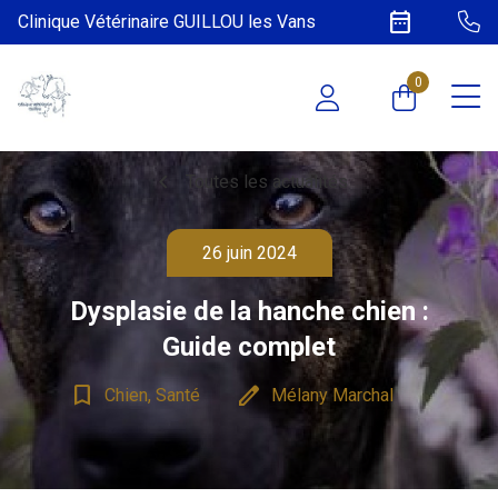
date_range
Clinique Vétérinaire GUILLOU les Vans
0
chevron_left
Toutes les actualités
26 juin 2024
Dysplasie de la hanche chien :
Guide complet
bookmark_border
edit
Chien, Santé
Mélany Marchal