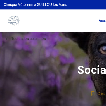
Clinique Vétérinaire GUILLOU les Vans
Accu
chevron_left
Toutes les actualités
Socia
bookmark_border
Chat,