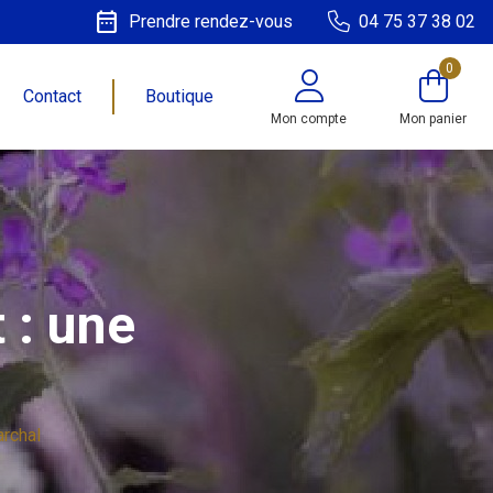
date_range
Prendre rendez-vous
04 75 37 38 02
0
Contact
Boutique
Mon compte
Mon panier
 : une
rchal