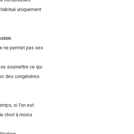
t habitué uniquement
ssion
.
ce ne permet pas ses
 se soumettre ce qui
vec des congénères
emps, si l'on est
 de chiot à moins
dération.