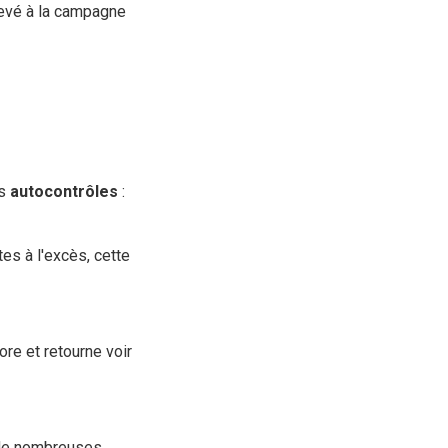
élevé à la campagne
es
autocontrôles
:
es à l'excès, cette
ore et retourne voir
ot de nombreuses