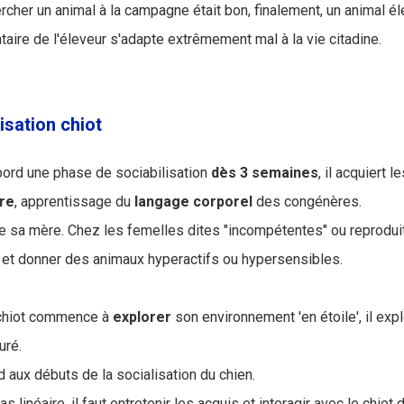
ercher un animal à la campagne était bon, finalement, un animal 
aire de l'éleveur s'adapte extrêmement mal à la vie citadine.
isation chiot
'abord une phase de sociabilisation
dès 3 semaines
, il acquiert l
re
, apprentissage du
langage
corporel
des congénères.
 de sa mère. Chez les femelles dites "incompétentes" ou reproduit
 et donner des animaux hyperactifs ou hypersensibles.
 chiot commence à
explorer
son environnement 'en étoile', il expl
uré.
 aux débuts de la socialisation du chien.
as linéaire, il faut entretenir les acquis et interagir avec le chi