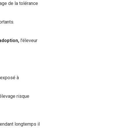
sage de la tolérance
ortants.
adoption,
l'éleveur
t exposé à
'élevage risque
pendant longtemps il