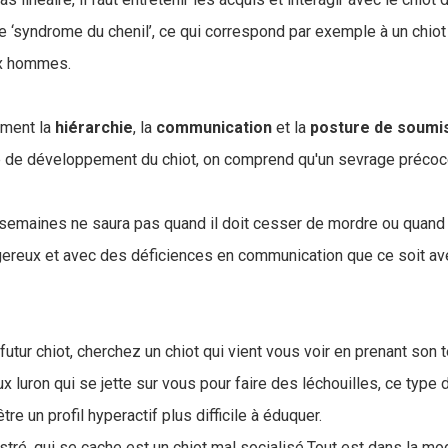
 le ‘syndrome du chenil’, ce qui correspond par exemple à un chio
x hommes.
ement la
hiérarchie
, la
communication
et la
posture
de
soumi
e de développement du chiot, on comprend qu'un sevrage préco
 semaines ne saura pas quand il doit cesser de mordre ou quand
ereux et avec des déficiences en communication que ce soit a
futur chiot, cherchez un chiot qui vient vous voir en prenant son t
eux luron qui se jette sur vous pour faire des léchouilles, ce type
tre un profil hyperactif plus difficile à éduquer.
stré, qui se cache est un chiot mal socialisé.Tout est dans la mo