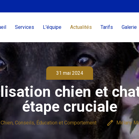
eil
Services
L'équipe
Actualités
Tarifs
Galerie
31 mai 2024
lisation chien et chat
étape cruciale
edit
 Chien, Conseils, Éducation et Comportement
Mélany Ma