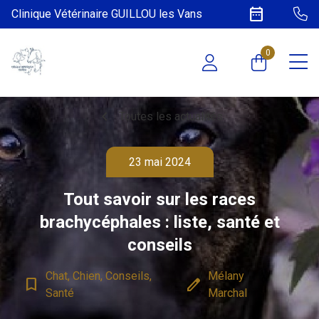
date_range
Clinique Vétérinaire GUILLOU les Vans
0
chevron_left
Toutes les actualités
23 mai 2024
Tout savoir sur les races
brachycéphales : liste, santé et
conseils
Chat, Chien, Conseils,
Mélany
bookmark_border
edit
Santé
Marchal