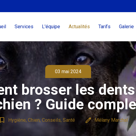
eil
Services
L'équipe
Actualités
Tarifs
Galerie
03 mai 2024
t brosser les dents
chien ? Guide comple
kmark_border
edit
Hygiène, Chien, Conseils, Santé
Mélany Marchal