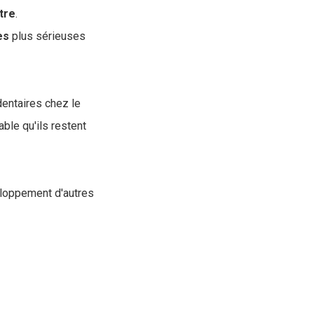
tre
.
es
plus sérieuses
dentaires chez le
able qu'ils restent
eloppement d'autres