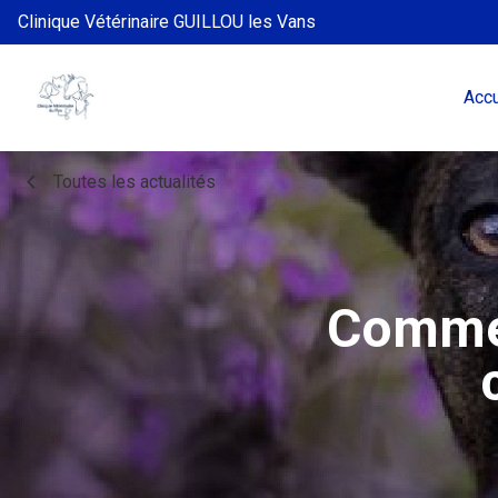
Clinique Vétérinaire GUILLOU les Vans
Accu
chevron_left
Toutes les actualités
Commen
boo