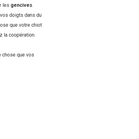
r les
gencives
.
r vos doigts dans du
hose que votre chiot
 la coopération.
re chose que vos