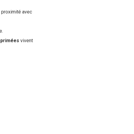
e proximité avec
e.
primées
vivent