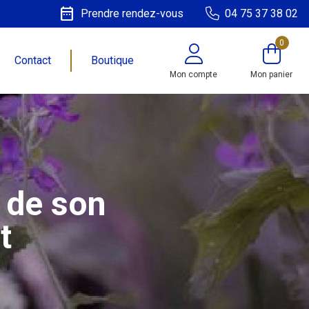
date_range
Prendre rendez-vous
04 75 37 38 02
0
Contact
Boutique
Mon compte
Mon panier
 de son
t