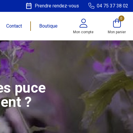
date_range
Prendre rendez-vous
04 75 37 38 02
0
Contact
Boutique
Mon compte
Mon panier
es puce
ent ?