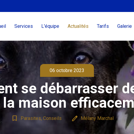
eil
Services
L'équipe
Actualités
Tarifs
Galerie
06 octobre 2023
t se débarrasser d
 la maison efficacem
bookmark_border
edit
Parasites, Conseils
Mélany Marchal