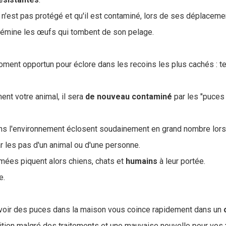
l n'est pas protégé et qu'il est contaminé, lors de ses déplacem
ssémine les œufs qui tombent de son pelage.
oment opportun pour éclore dans les recoins les plus cachés : te
ent votre animal, il sera
de nouveau contaminé
par les "puces
s l'environnement éclosent soudainement en grand nombre lorsq
r les pas d'un animal ou d'une personne.
mées piquent alors chiens, chats et
humains
à leur portée.
e.
avoir des puces dans la maison vous coince rapidement dans un
ition malgré des traitements et une mauvaise nouvelle pour vos