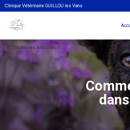
Clinique Vétérinaire GUILLOU les Vans
Accu
chevron_left
Toutes les actualités
Commen
dans