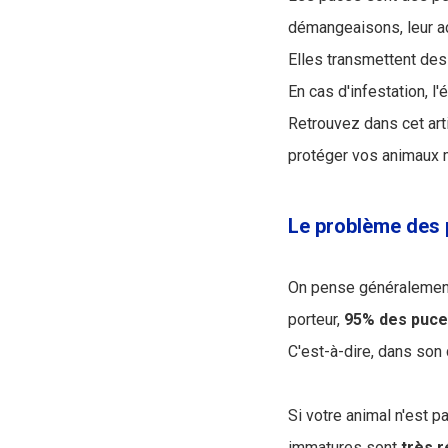
démangeaisons, leur act
Elles transmettent des
En cas d'infestation, l
Retrouvez dans cet art
protéger vos animaux m
Le problème des 
On pense généralement 
porteur,
95% des puce
C'est-à-dire, dans son
Si votre animal n'est p
immatures sont
très
r