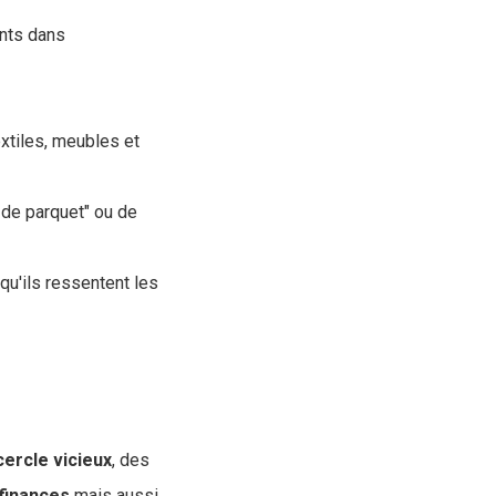
ents dans
xtiles, meubles et
 de parquet" ou de
u'ils ressentent les
cercle
vicieux
, des
finances
mais aussi