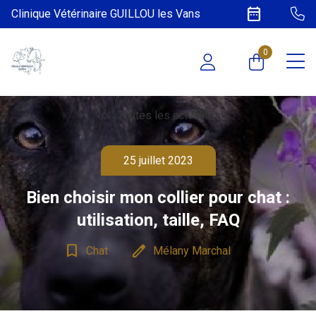
date_range
Clinique Vétérinaire GUILLOU les Vans
0
chevron_left
Toutes les actualités
25 juillet 2023
Bien choisir mon collier pour chat :
utilisation, taille, FAQ
bookmark_border
edit
Chat
Mélany Marchal