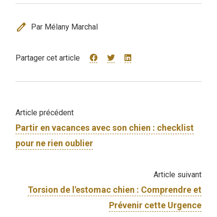
edit
Par Mélany Marchal
Partager cet article
Article précédent
Partir en vacances avec son chien : checklist
pour ne rien oublier
Article suivant
Torsion de l'estomac chien : Comprendre et
Prévenir cette Urgence